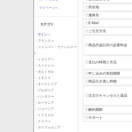
◇所在地
マイページへ
◇連絡先
◇E-Mail
カテゴリ
◇ご注文方法
ワイン
->
- フランス->
◇商品代金以外の必要料金
- シャンパン・ヴァンムスー-
>
- イタリア->
◇支払の時期と方法
- スペイン->
- ポルトガル
◇申し込みの有効期限
- イギリス
◇商品引き渡し時期
- オーストリア
- ブルガリア
◇注文のキャンセルと返品
- ハンガリー
- ルーマニア
- ジョージア
◇解約期限
- イスラエル
◇サポート
- ドイツ->
- カリフォルニア