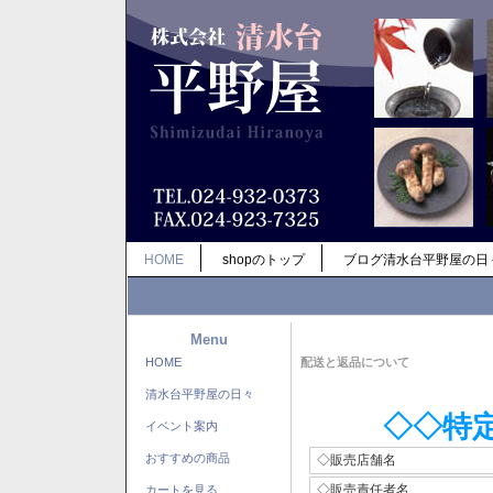
HOME
shopのトップ
ブログ清水台平野屋の日
Menu
HOME
配送と返品について
清水台平野屋の日々
◇◇特
イベント案内
おすすめの商品
◇販売店舗名
◇販売責任者名
カートを見る