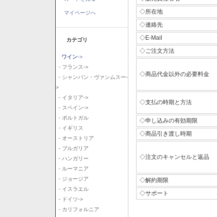
◇所在地
マイページへ
◇連絡先
◇E-Mail
カテゴリ
◇ご注文方法
ワイン
->
- フランス->
◇商品代金以外の必要料金
- シャンパン・ヴァンムスー-
>
- イタリア->
◇支払の時期と方法
- スペイン->
- ポルトガル
◇申し込みの有効期限
- イギリス
◇商品引き渡し時期
- オーストリア
- ブルガリア
◇注文のキャンセルと返品
- ハンガリー
- ルーマニア
- ジョージア
◇解約期限
- イスラエル
◇サポート
- ドイツ->
- カリフォルニア