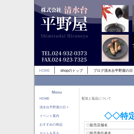
HOME
shopのトップ
ブログ清水台平野屋の日
Menu
HOME
配送と返品について
清水台平野屋の日々
◇◇特
イベント案内
おすすめの商品
◇販売店舗名
◇販売責任者名
カートを見る