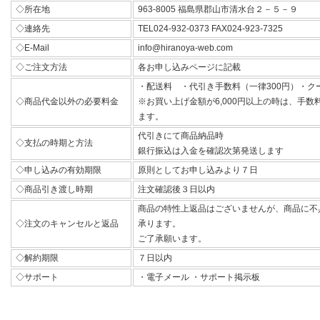
◇所在地
963-8005 福島県郡山市清水台２－５－９
◇連絡先
TEL024-932-0373 FAX024-923-7325
◇E-Mail
info@hiranoya-web.com
◇ご注文方法
各お申し込みページに記載
・配送料 ・代引き手数料（一律300円）・ク
◇商品代金以外の必要料金
※お買い上げ金額が6,000円以上の時は、手
ます。
代引きにて商品納品時
◇支払の時期と方法
銀行振込は入金を確認次第発送します
◇申し込みの有効期限
原則としてお申し込みより７日
◇商品引き渡し時期
注文確認後３日以内
商品の特性上返品はございませんが、商品に不
◇注文のキャンセルと返品
承ります。
ご了承願います。
◇解約期限
７日以内
◇サポート
・電子メール ・サポート掲示板