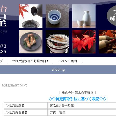
ップ
ブログ清水台平野屋の日々
イベント案内
shoping
配送と返品について
【 株式会社 清水台平野屋 】
◇◇特定商取引法に基づく表記◇◇
◇販売店舗名
(株)清水台平野屋
◇販売責任者名
野内 哲夫