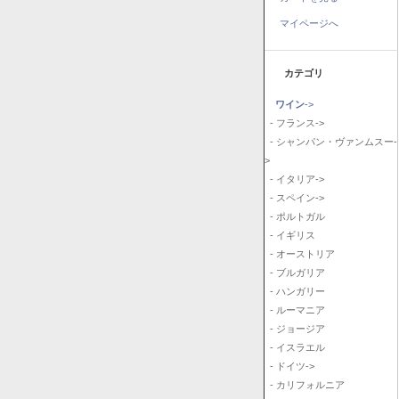
マイページへ
カテゴリ
ワイン
->
- フランス->
- シャンパン・ヴァンムスー-
>
- イタリア->
- スペイン->
- ポルトガル
- イギリス
- オーストリア
- ブルガリア
- ハンガリー
- ルーマニア
- ジョージア
- イスラエル
- ドイツ->
- カリフォルニア