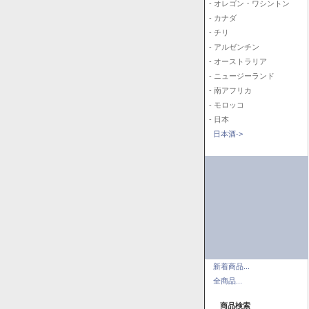
- オレゴン・ワシントン
- カナダ
- チリ
- アルゼンチン
- オーストラリア
- ニュージーランド
- 南アフリカ
- モロッコ
- 日本
日本酒->
新着商品...
全商品...
商品検索