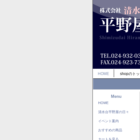
HOME
shopのト
Menu
HOME
清水台平野屋の日々
イベント案内
おすすめの商品
カートを見る