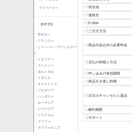
◇所在地
マイページへ
◇連絡先
◇E-Mail
カテゴリ
◇ご注文方法
ワイン
->
- フランス->
◇商品代金以外の必要料金
- シャンパン・ヴァンムスー-
>
- イタリア->
◇支払の時期と方法
- スペイン->
- ポルトガル
◇申し込みの有効期限
- イギリス
◇商品引き渡し時期
- オーストリア
- ブルガリア
◇注文のキャンセルと返品
- ハンガリー
- ルーマニア
- ジョージア
◇解約期限
- イスラエル
◇サポート
- ドイツ->
- カリフォルニア