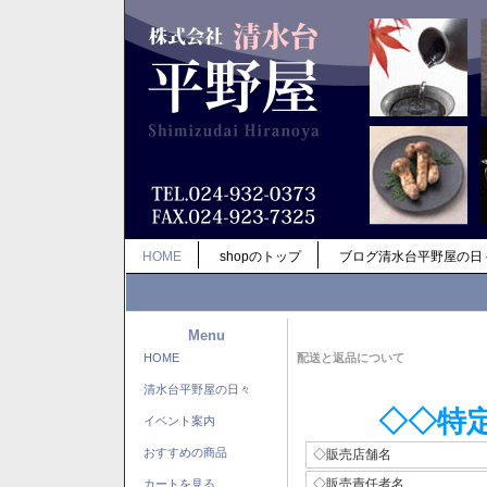
HOME
shopのトップ
ブログ清水台平野屋の日
Menu
HOME
配送と返品について
清水台平野屋の日々
◇◇特
イベント案内
おすすめの商品
◇販売店舗名
◇販売責任者名
カートを見る