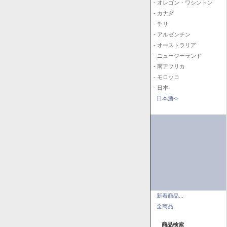
- オレゴン・ワシントン
- カナダ
- チリ
- アルゼンチン
- オーストラリア
- ニュージーランド
- 南アフリカ
- モロッコ
- 日本
日本酒->
新着商品...
全商品...
商品検索