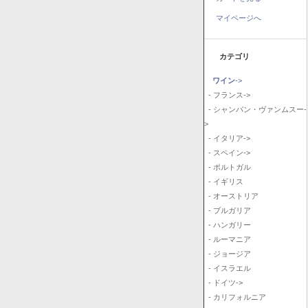
マイページへ
カテゴリ
ワイン
->
- フランス->
- シャンパン・ヴァンムスー-
>
- イタリア->
- スペイン->
- ポルトガル
- イギリス
- オーストリア
- ブルガリア
- ハンガリー
- ルーマニア
- ジョージア
- イスラエル
- ドイツ->
- カリフォルニア