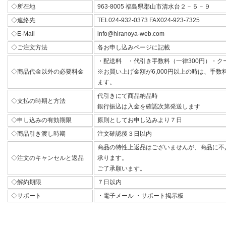
◇所在地
963-8005 福島県郡山市清水台２－５－９
◇連絡先
TEL024-932-0373 FAX024-923-7325
◇E-Mail
info@hiranoya-web.com
◇ご注文方法
各お申し込みページに記載
・配送料 ・代引き手数料（一律300円）・ク
◇商品代金以外の必要料金
※お買い上げ金額が6,000円以上の時は、手
ます。
代引きにて商品納品時
◇支払の時期と方法
銀行振込は入金を確認次第発送します
◇申し込みの有効期限
原則としてお申し込みより７日
◇商品引き渡し時期
注文確認後３日以内
商品の特性上返品はございませんが、商品に不
◇注文のキャンセルと返品
承ります。
ご了承願います。
◇解約期限
７日以内
◇サポート
・電子メール ・サポート掲示板