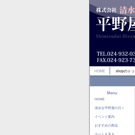
HOME
shopのト
Menu
HOME
清水台平野屋の日々
イベント案内
おすすめの商品
カートを見る