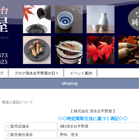
ップ
ブログ清水台平野屋の日々
イベント案内
shoping
配送と返品について
【 株式会社 清水台平野屋 】
◇◇特定商取引法に基づく表記◇◇
◇販売店舗名
(株)清水台平野屋
◇販売責任者名
野内 哲夫