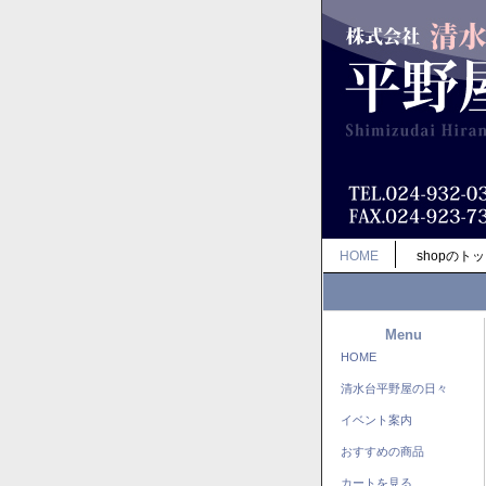
HOME
shopのト
Menu
HOME
清水台平野屋の日々
イベント案内
おすすめの商品
カートを見る