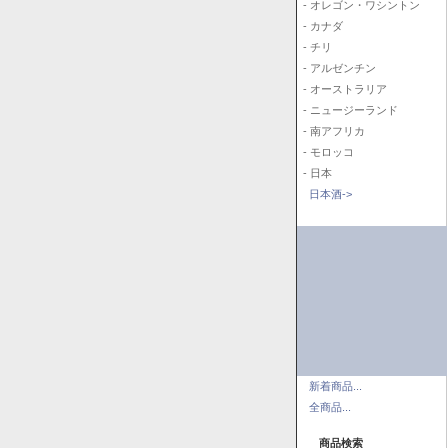
- オレゴン・ワシントン
- カナダ
- チリ
- アルゼンチン
- オーストラリア
- ニュージーランド
- 南アフリカ
- モロッコ
- 日本
日本酒->
新着商品...
全商品...
商品検索