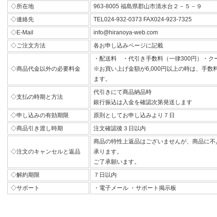
◇所在地
963-8005 福島県郡山市清水台２－５－９
◇連絡先
TEL024-932-0373 FAX024-923-7325
◇E-Mail
info@hiranoya-web.com
◇ご注文方法
各お申し込みページに記載
・配送料 ・代引き手数料（一律300円）・ク
◇商品代金以外の必要料金
※お買い上げ金額が6,000円以上の時は、手
ます。
代引きにて商品納品時
◇支払の時期と方法
銀行振込は入金を確認次第発送します
◇申し込みの有効期限
原則としてお申し込みより７日
◇商品引き渡し時期
注文確認後３日以内
商品の特性上返品はございませんが、商品に不
◇注文のキャンセルと返品
承ります。
ご了承願います。
◇解約期限
７日以内
◇サポート
・電子メール ・サポート掲示板