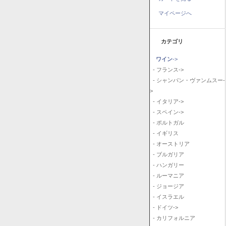
マイページへ
カテゴリ
ワイン
->
- フランス->
- シャンパン・ヴァンムスー-
>
- イタリア->
- スペイン->
- ポルトガル
- イギリス
- オーストリア
- ブルガリア
- ハンガリー
- ルーマニア
- ジョージア
- イスラエル
- ドイツ->
- カリフォルニア