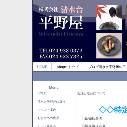
HOME
shopのトップ
ブログ清水台平野屋の日
Menu
HOME
配送と返品について
清水台平野屋の日々
◇◇特
イベント案内
おすすめの商品
◇販売店舗名
◇販売責任者名
カートを見る