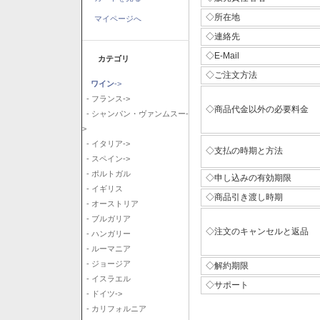
◇所在地
マイページへ
◇連絡先
◇E-Mail
カテゴリ
◇ご注文方法
ワイン
->
- フランス->
◇商品代金以外の必要料金
- シャンパン・ヴァンムスー-
>
- イタリア->
◇支払の時期と方法
- スペイン->
- ポルトガル
◇申し込みの有効期限
- イギリス
◇商品引き渡し時期
- オーストリア
- ブルガリア
◇注文のキャンセルと返品
- ハンガリー
- ルーマニア
- ジョージア
◇解約期限
- イスラエル
◇サポート
- ドイツ->
- カリフォルニア