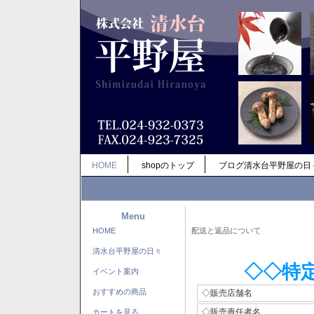
HOME
shopのトップ
ブログ清水台平野屋の日
Menu
HOME
配送と返品について
清水台平野屋の日々
◇◇特
イベント案内
おすすめの商品
◇販売店舗名
◇販売責任者名
カートを見る