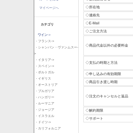
◇所在地
マイページへ
◇連絡先
◇E-Mail
カテゴリ
◇ご注文方法
ワイン
->
- フランス->
◇商品代金以外の必要料金
- シャンパン・ヴァンムスー-
>
- イタリア->
◇支払の時期と方法
- スペイン->
- ポルトガル
◇申し込みの有効期限
- イギリス
◇商品引き渡し時期
- オーストリア
- ブルガリア
◇注文のキャンセルと返品
- ハンガリー
- ルーマニア
- ジョージア
◇解約期限
- イスラエル
◇サポート
- ドイツ->
- カリフォルニア