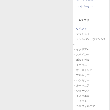
マイページへ
カテゴリ
ワイン
->
- フランス->
- シャンパン・ヴァンムスー-
>
- イタリア->
- スペイン->
- ポルトガル
- イギリス
- オーストリア
- ブルガリア
- ハンガリー
- ルーマニア
- ジョージア
- イスラエル
- ドイツ->
- カリフォルニア