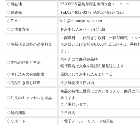
◇所在地
963-8005 福島県郡山市清水台２－５－９
◇連絡先
TEL024-932-0373 FAX024-923-7325
◇E-Mail
info@hiranoya-web.com
◇ご注文方法
各お申し込みページに記載
・配送料 ・代引き手数料（一律300円）・ク
◇商品代金以外の必要料金
※お買い上げ金額が6,000円以上の時は、手
ます。
代引きにて商品納品時
◇支払の時期と方法
銀行振込は入金を確認次第発送します
◇申し込みの有効期限
原則としてお申し込みより７日
◇商品引き渡し時期
注文確認後３日以内
商品の特性上返品はございませんが、商品に不
◇注文のキャンセルと返品
承ります。
ご了承願います。
◇解約期限
７日以内
◇サポート
・電子メール ・サポート掲示板