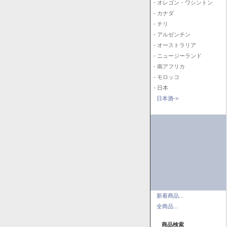
- オレゴン・ワシントン
- カナダ
- チリ
- アルゼンチン
- オーストラリア
- ニュージーランド
- 南アフリカ
- モロッコ
- 日本
日本酒->
新着商品...
全商品...
商品検索