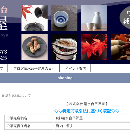
ップ
ブログ清水台平野屋の日々
イベント案内
shoping
配送と返品について
【 株式会社 清水台平野屋 】
◇◇特定商取引法に基づく表記◇◇
◇販売店舗名
(株)清水台平野屋
◇販売責任者名
野内 哲夫