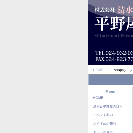
HOME
shopのト
Menu
HOME
清水台平野屋の日々
イベント案内
おすすめの商品
カートを見る