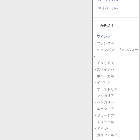
マイページへ
カテゴリ
ワイン
->
- フランス->
- シャンパン・ヴァンムスー-
>
- イタリア->
- スペイン->
- ポルトガル
- イギリス
- オーストリア
- ブルガリア
- ハンガリー
- ルーマニア
- ジョージア
- イスラエル
- ドイツ->
- カリフォルニア