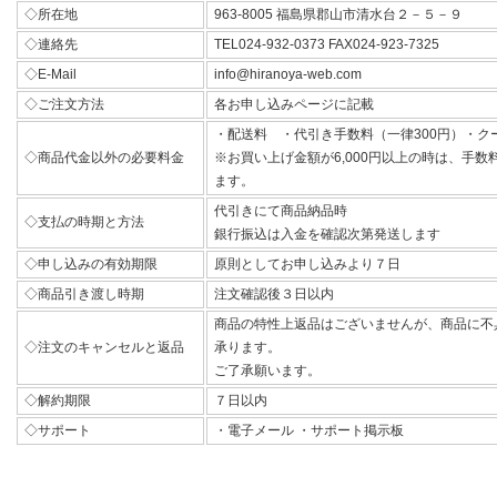
◇所在地
963-8005 福島県郡山市清水台２－５－９
◇連絡先
TEL024-932-0373 FAX024-923-7325
◇E-Mail
info@hiranoya-web.com
◇ご注文方法
各お申し込みページに記載
・配送料 ・代引き手数料（一律300円）・ク
◇商品代金以外の必要料金
※お買い上げ金額が6,000円以上の時は、手
ます。
代引きにて商品納品時
◇支払の時期と方法
銀行振込は入金を確認次第発送します
◇申し込みの有効期限
原則としてお申し込みより７日
◇商品引き渡し時期
注文確認後３日以内
商品の特性上返品はございませんが、商品に不
◇注文のキャンセルと返品
承ります。
ご了承願います。
◇解約期限
７日以内
◇サポート
・電子メール ・サポート掲示板