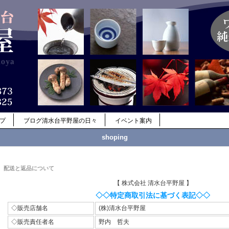
ップ
ブログ清水台平野屋の日々
イベント案内
shoping
配送と返品について
【 株式会社 清水台平野屋 】
◇◇特定商取引法に基づく表記◇◇
◇販売店舗名
(株)清水台平野屋
◇販売責任者名
野内 哲夫