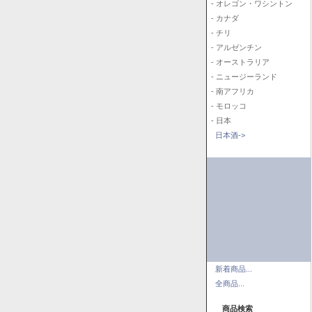
- オレゴン・ワシントン
- カナダ
- チリ
- アルゼンチン
- オーストラリア
- ニュージーランド
- 南アフリカ
- モロッコ
- 日本
日本酒->
新着商品...
全商品...
商品検索