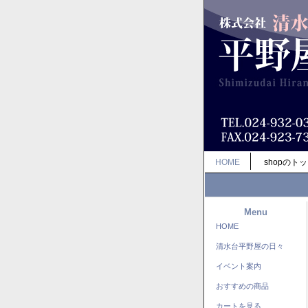
HOME
shopのト
Menu
HOME
清水台平野屋の日々
イベント案内
おすすめの商品
カートを見る