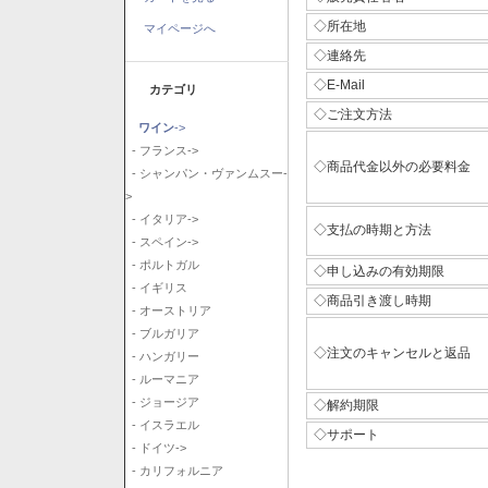
◇所在地
マイページへ
◇連絡先
◇E-Mail
カテゴリ
◇ご注文方法
ワイン
->
- フランス->
◇商品代金以外の必要料金
- シャンパン・ヴァンムスー-
>
- イタリア->
◇支払の時期と方法
- スペイン->
- ポルトガル
◇申し込みの有効期限
- イギリス
◇商品引き渡し時期
- オーストリア
- ブルガリア
◇注文のキャンセルと返品
- ハンガリー
- ルーマニア
- ジョージア
◇解約期限
- イスラエル
◇サポート
- ドイツ->
- カリフォルニア