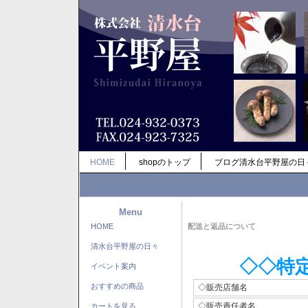
HOME
shopのトップ
ブログ清水台平野屋の日
Menu
HOME
配送と返品について
清水台平野屋の日々
◇◇特
イベント案内
おすすめの商品
◇販売店舗名
◇販売責任者名
カートを見る