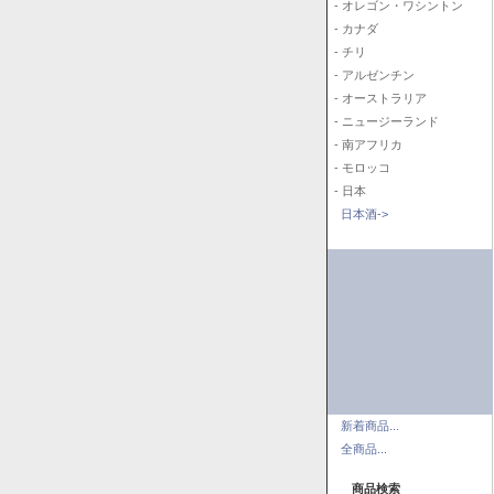
- オレゴン・ワシントン
- カナダ
- チリ
- アルゼンチン
- オーストラリア
- ニュージーランド
- 南アフリカ
- モロッコ
- 日本
日本酒->
新着商品...
全商品...
商品検索