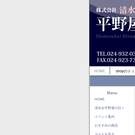
HOME
shopのト
Menu
HOME
清水台平野屋の日々
イベント案内
おすすめの商品
カートを見る