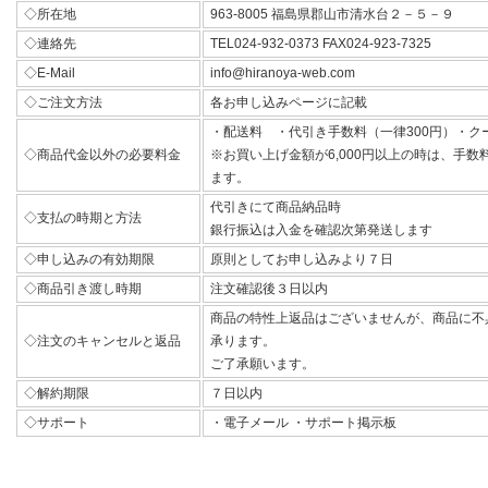
◇所在地
963-8005 福島県郡山市清水台２－５－９
◇連絡先
TEL024-932-0373 FAX024-923-7325
◇E-Mail
info@hiranoya-web.com
◇ご注文方法
各お申し込みページに記載
・配送料 ・代引き手数料（一律300円）・ク
◇商品代金以外の必要料金
※お買い上げ金額が6,000円以上の時は、手
ます。
代引きにて商品納品時
◇支払の時期と方法
銀行振込は入金を確認次第発送します
◇申し込みの有効期限
原則としてお申し込みより７日
◇商品引き渡し時期
注文確認後３日以内
商品の特性上返品はございませんが、商品に不
◇注文のキャンセルと返品
承ります。
ご了承願います。
◇解約期限
７日以内
◇サポート
・電子メール ・サポート掲示板