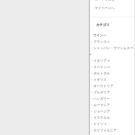
マイページへ
カテゴリ
ワイン
->
- フランス->
- シャンパン・ヴァンムスー-
>
- イタリア->
- スペイン->
- ポルトガル
- イギリス
- オーストリア
- ブルガリア
- ハンガリー
- ルーマニア
- ジョージア
- イスラエル
- ドイツ->
- カリフォルニア