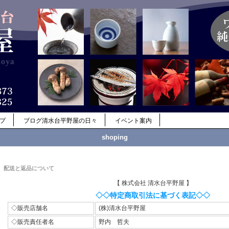
ップ
ブログ清水台平野屋の日々
イベント案内
shoping
配送と返品について
【 株式会社 清水台平野屋 】
◇◇特定商取引法に基づく表記◇◇
◇販売店舗名
(株)清水台平野屋
◇販売責任者名
野内 哲夫