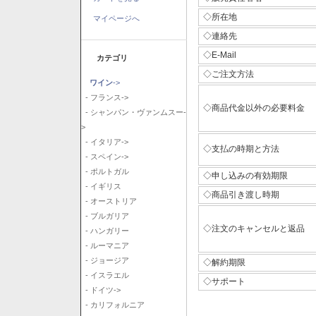
◇所在地
マイページへ
◇連絡先
◇E-Mail
カテゴリ
◇ご注文方法
ワイン
->
- フランス->
◇商品代金以外の必要料金
- シャンパン・ヴァンムスー-
>
- イタリア->
◇支払の時期と方法
- スペイン->
- ポルトガル
◇申し込みの有効期限
- イギリス
◇商品引き渡し時期
- オーストリア
- ブルガリア
◇注文のキャンセルと返品
- ハンガリー
- ルーマニア
- ジョージア
◇解約期限
- イスラエル
◇サポート
- ドイツ->
- カリフォルニア