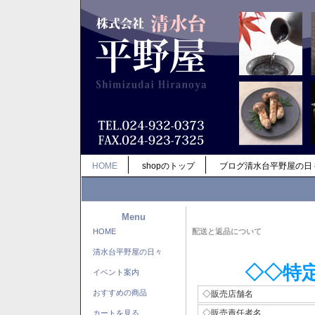
HOME
shopのトップ
ブログ清水台平野屋の日
Menu
HOME
配送と返品について
清水台平野屋の日々
◇◇特
イベント案内
おすすめの商品
◇販売店舗名
◇販売責任者名
カートを見る