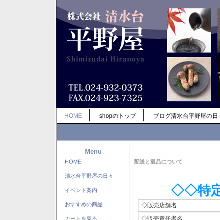
HOME
shopのトップ
ブログ清水台平野屋の日
Menu
HOME
配送と返品について
清水台平野屋の日々
◇◇特
イベント案内
おすすめの商品
◇販売店舗名
◇販売責任者名
カートを見る