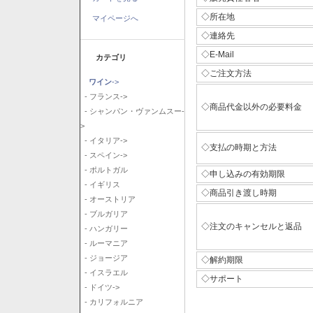
◇所在地
マイページへ
◇連絡先
◇E-Mail
カテゴリ
◇ご注文方法
ワイン
->
- フランス->
◇商品代金以外の必要料金
- シャンパン・ヴァンムスー-
>
- イタリア->
◇支払の時期と方法
- スペイン->
- ポルトガル
◇申し込みの有効期限
- イギリス
◇商品引き渡し時期
- オーストリア
- ブルガリア
◇注文のキャンセルと返品
- ハンガリー
- ルーマニア
- ジョージア
◇解約期限
- イスラエル
◇サポート
- ドイツ->
- カリフォルニア