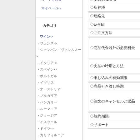
◇所在地
マイページへ
◇連絡先
◇E-Mail
カテゴリ
◇ご注文方法
ワイン
->
- フランス->
◇商品代金以外の必要料金
- シャンパン・ヴァンムスー-
>
- イタリア->
◇支払の時期と方法
- スペイン->
- ポルトガル
◇申し込みの有効期限
- イギリス
◇商品引き渡し時期
- オーストリア
- ブルガリア
◇注文のキャンセルと返品
- ハンガリー
- ルーマニア
- ジョージア
◇解約期限
- イスラエル
◇サポート
- ドイツ->
- カリフォルニア