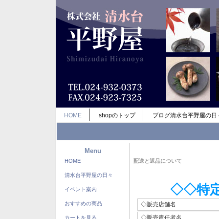
HOME
shopのトップ
ブログ清水台平野屋の日
Menu
HOME
配送と返品について
清水台平野屋の日々
◇◇特
イベント案内
おすすめの商品
◇販売店舗名
◇販売責任者名
カートを見る