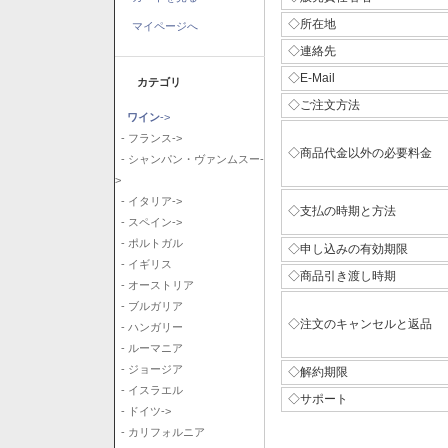
◇所在地
マイページへ
◇連絡先
◇E-Mail
カテゴリ
◇ご注文方法
ワイン
->
- フランス->
◇商品代金以外の必要料金
- シャンパン・ヴァンムスー-
>
- イタリア->
◇支払の時期と方法
- スペイン->
- ポルトガル
◇申し込みの有効期限
- イギリス
◇商品引き渡し時期
- オーストリア
- ブルガリア
◇注文のキャンセルと返品
- ハンガリー
- ルーマニア
- ジョージア
◇解約期限
- イスラエル
◇サポート
- ドイツ->
- カリフォルニア