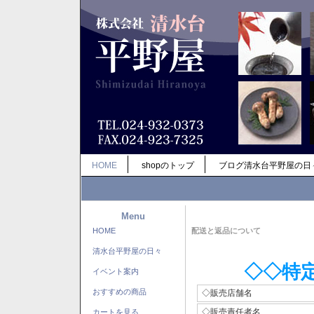
HOME
shopのトップ
ブログ清水台平野屋の日
Menu
HOME
配送と返品について
清水台平野屋の日々
◇◇特
イベント案内
おすすめの商品
◇販売店舗名
◇販売責任者名
カートを見る