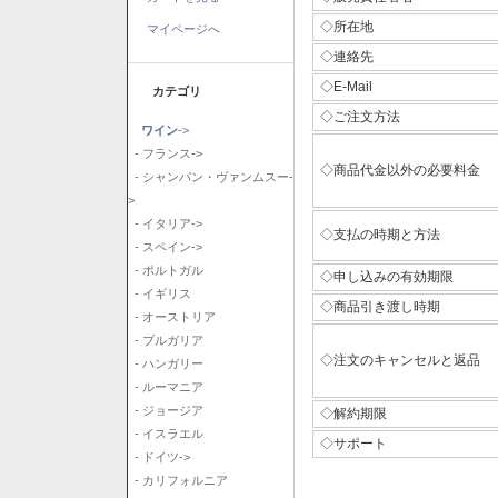
◇所在地
マイページへ
◇連絡先
◇E-Mail
カテゴリ
◇ご注文方法
ワイン
->
- フランス->
◇商品代金以外の必要料金
- シャンパン・ヴァンムスー-
>
- イタリア->
◇支払の時期と方法
- スペイン->
- ポルトガル
◇申し込みの有効期限
- イギリス
◇商品引き渡し時期
- オーストリア
- ブルガリア
◇注文のキャンセルと返品
- ハンガリー
- ルーマニア
- ジョージア
◇解約期限
- イスラエル
◇サポート
- ドイツ->
- カリフォルニア