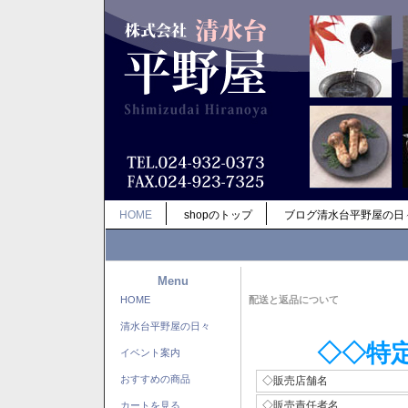
HOME
shopのトップ
ブログ清水台平野屋の日
Menu
HOME
配送と返品について
清水台平野屋の日々
◇◇特
イベント案内
おすすめの商品
◇販売店舗名
◇販売責任者名
カートを見る