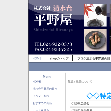
HOME
shopのトップ
ブログ清水台平野屋の日
Menu
HOME
配送と返品について
清水台平野屋の日々
◇◇特
イベント案内
おすすめの商品
◇販売店舗名
◇販売責任者名
カートを見る