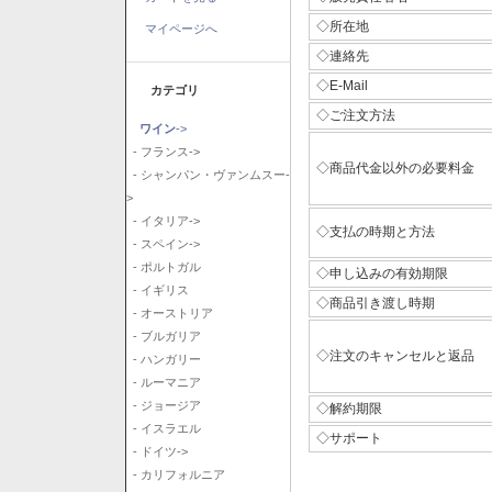
◇所在地
マイページへ
◇連絡先
◇E-Mail
カテゴリ
◇ご注文方法
ワイン
->
- フランス->
◇商品代金以外の必要料金
- シャンパン・ヴァンムスー-
>
- イタリア->
◇支払の時期と方法
- スペイン->
- ポルトガル
◇申し込みの有効期限
- イギリス
◇商品引き渡し時期
- オーストリア
- ブルガリア
◇注文のキャンセルと返品
- ハンガリー
- ルーマニア
- ジョージア
◇解約期限
- イスラエル
◇サポート
- ドイツ->
- カリフォルニア