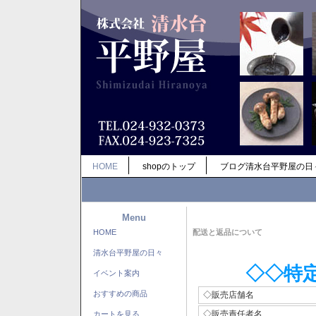
HOME
shopのトップ
ブログ清水台平野屋の日
Menu
HOME
配送と返品について
清水台平野屋の日々
◇◇特
イベント案内
おすすめの商品
◇販売店舗名
◇販売責任者名
カートを見る