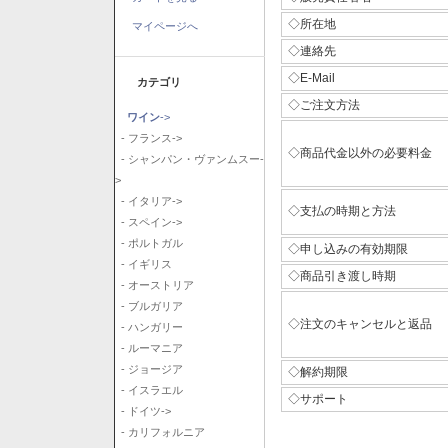
◇所在地
マイページへ
◇連絡先
◇E-Mail
カテゴリ
◇ご注文方法
ワイン
->
- フランス->
◇商品代金以外の必要料金
- シャンパン・ヴァンムスー-
>
- イタリア->
◇支払の時期と方法
- スペイン->
- ポルトガル
◇申し込みの有効期限
- イギリス
◇商品引き渡し時期
- オーストリア
- ブルガリア
◇注文のキャンセルと返品
- ハンガリー
- ルーマニア
- ジョージア
◇解約期限
- イスラエル
◇サポート
- ドイツ->
- カリフォルニア