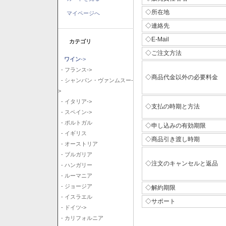
◇所在地
マイページへ
◇連絡先
◇E-Mail
カテゴリ
◇ご注文方法
ワイン
->
- フランス->
◇商品代金以外の必要料金
- シャンパン・ヴァンムスー-
>
- イタリア->
◇支払の時期と方法
- スペイン->
- ポルトガル
◇申し込みの有効期限
- イギリス
◇商品引き渡し時期
- オーストリア
- ブルガリア
◇注文のキャンセルと返品
- ハンガリー
- ルーマニア
- ジョージア
◇解約期限
- イスラエル
◇サポート
- ドイツ->
- カリフォルニア