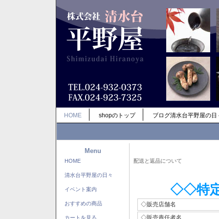
HOME
shopのトップ
ブログ清水台平野屋の日
Menu
HOME
配送と返品について
清水台平野屋の日々
◇◇特
イベント案内
おすすめの商品
◇販売店舗名
◇販売責任者名
カートを見る