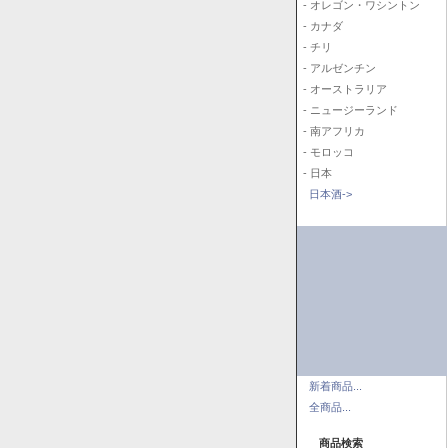
- オレゴン・ワシントン
- カナダ
- チリ
- アルゼンチン
- オーストラリア
- ニュージーランド
- 南アフリカ
- モロッコ
- 日本
日本酒->
新着商品...
全商品...
商品検索