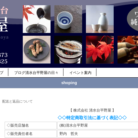
ップ
ブログ清水台平野屋の日々
イベント案内
shoping
配送と返品について
【 株式会社 清水台平野屋 】
◇◇特定商取引法に基づく表記◇◇
◇販売店舗名
(株)清水台平野屋
◇販売責任者名
野内 哲夫