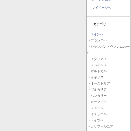
マイページへ
カテゴリ
ワイン
->
- フランス->
- シャンパン・ヴァンムスー-
>
- イタリア->
- スペイン->
- ポルトガル
- イギリス
- オーストリア
- ブルガリア
- ハンガリー
- ルーマニア
- ジョージア
- イスラエル
- ドイツ->
- カリフォルニア