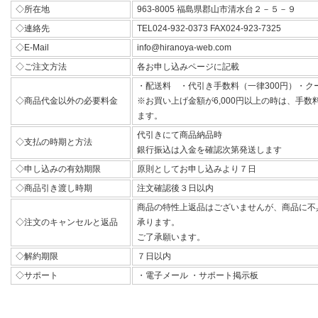
◇所在地
963-8005 福島県郡山市清水台２－５－９
◇連絡先
TEL024-932-0373 FAX024-923-7325
◇E-Mail
info@hiranoya-web.com
◇ご注文方法
各お申し込みページに記載
・配送料 ・代引き手数料（一律300円）・ク
◇商品代金以外の必要料金
※お買い上げ金額が6,000円以上の時は、手
ます。
代引きにて商品納品時
◇支払の時期と方法
銀行振込は入金を確認次第発送します
◇申し込みの有効期限
原則としてお申し込みより７日
◇商品引き渡し時期
注文確認後３日以内
商品の特性上返品はございませんが、商品に不
◇注文のキャンセルと返品
承ります。
ご了承願います。
◇解約期限
７日以内
◇サポート
・電子メール ・サポート掲示板