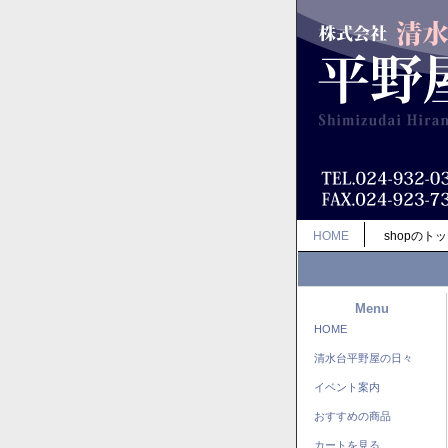
HOME
shopのト
Menu
HOME
清水台平野屋の日々
イベント案内
おすすめの商品
カートを見る