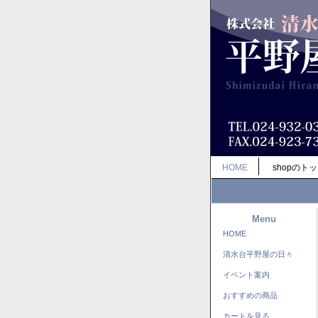
HOME
shopのト
Menu
HOME
清水台平野屋の日々
イベント案内
おすすめの商品
カートを見る