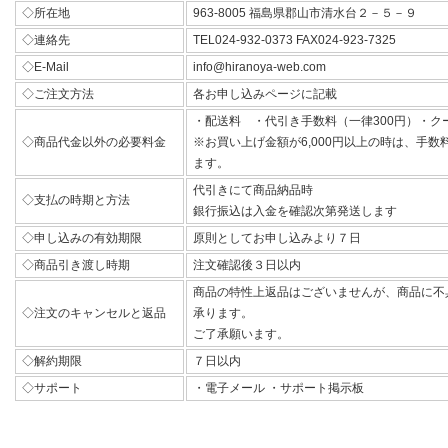
◇所在地
963-8005 福島県郡山市清水台２－５－９
◇連絡先
TEL024-932-0373 FAX024-923-7325
◇E-Mail
info@hiranoya-web.com
◇ご注文方法
各お申し込みページに記載
・配送料 ・代引き手数料（一律300円）・ク
◇商品代金以外の必要料金
※お買い上げ金額が6,000円以上の時は、手
ます。
代引きにて商品納品時
◇支払の時期と方法
銀行振込は入金を確認次第発送します
◇申し込みの有効期限
原則としてお申し込みより７日
◇商品引き渡し時期
注文確認後３日以内
商品の特性上返品はございませんが、商品に不
◇注文のキャンセルと返品
承ります。
ご了承願います。
◇解約期限
７日以内
◇サポート
・電子メール ・サポート掲示板