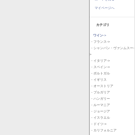
マイページへ
カテゴリ
ワイン
->
- フランス->
- シャンパン・ヴァンムスー-
>
- イタリア->
- スペイン->
- ポルトガル
- イギリス
- オーストリア
- ブルガリア
- ハンガリー
- ルーマニア
- ジョージア
- イスラエル
- ドイツ->
- カリフォルニア