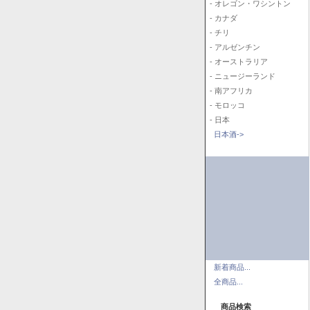
- オレゴン・ワシントン
- カナダ
- チリ
- アルゼンチン
- オーストラリア
- ニュージーランド
- 南アフリカ
- モロッコ
- 日本
日本酒->
新着商品...
全商品...
商品検索