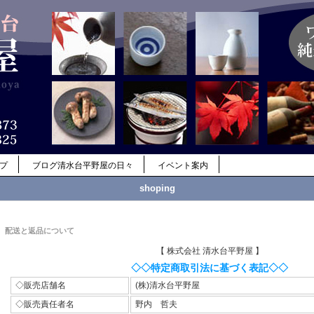
ップ
ブログ清水台平野屋の日々
イベント案内
shoping
配送と返品について
【 株式会社 清水台平野屋 】
◇◇特定商取引法に基づく表記◇◇
◇販売店舗名
(株)清水台平野屋
◇販売責任者名
野内 哲夫