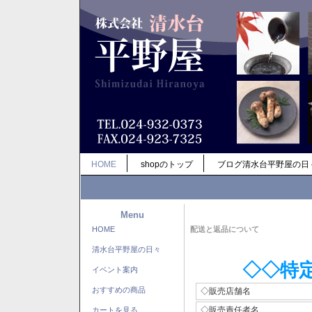
HOME
shopのトップ
ブログ清水台平野屋の日
Menu
HOME
配送と返品について
清水台平野屋の日々
◇◇特
イベント案内
おすすめの商品
◇販売店舗名
◇販売責任者名
カートを見る