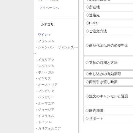
◇所在地
マイページへ
◇連絡先
◇E-Mail
カテゴリ
◇ご注文方法
ワイン
->
- フランス->
◇商品代金以外の必要料金
- シャンパン・ヴァンムスー-
>
- イタリア->
◇支払の時期と方法
- スペイン->
- ポルトガル
◇申し込みの有効期限
- イギリス
◇商品引き渡し時期
- オーストリア
- ブルガリア
◇注文のキャンセルと返品
- ハンガリー
- ルーマニア
- ジョージア
◇解約期限
- イスラエル
◇サポート
- ドイツ->
- カリフォルニア