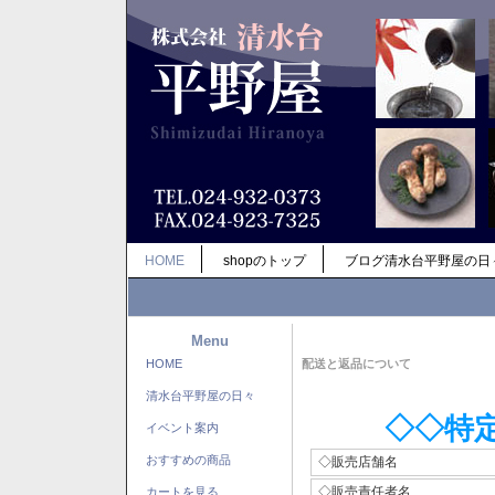
HOME
shopのトップ
ブログ清水台平野屋の日
Menu
HOME
配送と返品について
清水台平野屋の日々
◇◇特
イベント案内
おすすめの商品
◇販売店舗名
◇販売責任者名
カートを見る