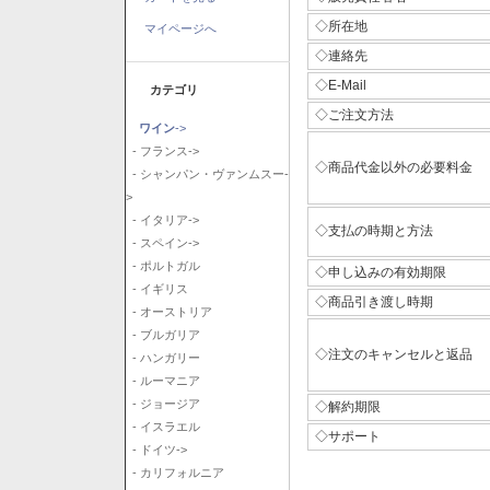
◇所在地
マイページへ
◇連絡先
◇E-Mail
カテゴリ
◇ご注文方法
ワイン
->
- フランス->
◇商品代金以外の必要料金
- シャンパン・ヴァンムスー-
>
- イタリア->
◇支払の時期と方法
- スペイン->
- ポルトガル
◇申し込みの有効期限
- イギリス
◇商品引き渡し時期
- オーストリア
- ブルガリア
◇注文のキャンセルと返品
- ハンガリー
- ルーマニア
- ジョージア
◇解約期限
- イスラエル
◇サポート
- ドイツ->
- カリフォルニア