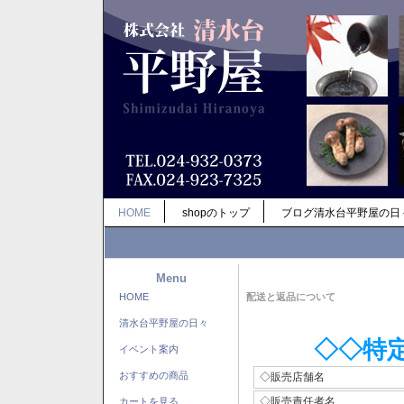
HOME
shopのトップ
ブログ清水台平野屋の日
Menu
HOME
配送と返品について
清水台平野屋の日々
◇◇特
イベント案内
おすすめの商品
◇販売店舗名
◇販売責任者名
カートを見る