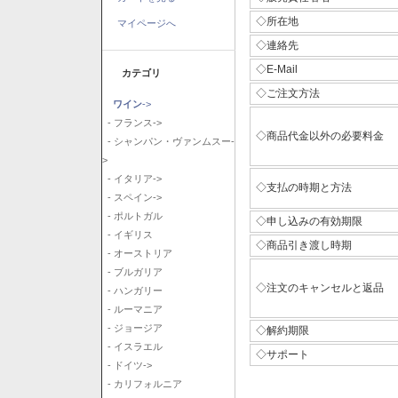
◇所在地
マイページへ
◇連絡先
◇E-Mail
カテゴリ
◇ご注文方法
ワイン
->
- フランス->
◇商品代金以外の必要料金
- シャンパン・ヴァンムスー-
>
- イタリア->
◇支払の時期と方法
- スペイン->
- ポルトガル
◇申し込みの有効期限
- イギリス
◇商品引き渡し時期
- オーストリア
- ブルガリア
◇注文のキャンセルと返品
- ハンガリー
- ルーマニア
- ジョージア
◇解約期限
- イスラエル
◇サポート
- ドイツ->
- カリフォルニア