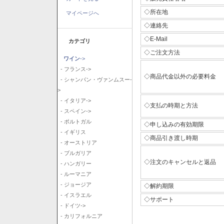
◇所在地
マイページへ
◇連絡先
◇E-Mail
カテゴリ
◇ご注文方法
ワイン
->
- フランス->
◇商品代金以外の必要料金
- シャンパン・ヴァンムスー-
>
- イタリア->
◇支払の時期と方法
- スペイン->
- ポルトガル
◇申し込みの有効期限
- イギリス
◇商品引き渡し時期
- オーストリア
- ブルガリア
◇注文のキャンセルと返品
- ハンガリー
- ルーマニア
- ジョージア
◇解約期限
- イスラエル
◇サポート
- ドイツ->
- カリフォルニア