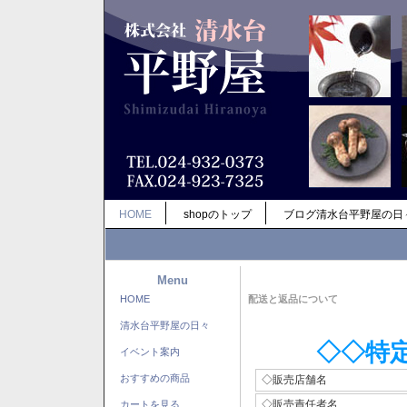
HOME
shopのトップ
ブログ清水台平野屋の日
Menu
HOME
配送と返品について
清水台平野屋の日々
◇◇特
イベント案内
おすすめの商品
◇販売店舗名
◇販売責任者名
カートを見る