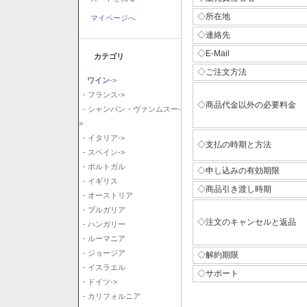
◇所在地
マイページへ
◇連絡先
◇E-Mail
カテゴリ
◇ご注文方法
ワイン
->
- フランス->
◇商品代金以外の必要料金
- シャンパン・ヴァンムスー-
>
- イタリア->
◇支払の時期と方法
- スペイン->
- ポルトガル
◇申し込みの有効期限
- イギリス
◇商品引き渡し時期
- オーストリア
- ブルガリア
◇注文のキャンセルと返品
- ハンガリー
- ルーマニア
- ジョージア
◇解約期限
- イスラエル
◇サポート
- ドイツ->
- カリフォルニア