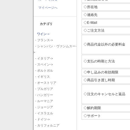
◇所在地
マイページへ
◇連絡先
◇E-Mail
カテゴリ
◇ご注文方法
ワイン
->
- フランス->
◇商品代金以外の必要料金
- シャンパン・ヴァンムスー-
>
- イタリア->
◇支払の時期と方法
- スペイン->
- ポルトガル
◇申し込みの有効期限
- イギリス
◇商品引き渡し時期
- オーストリア
- ブルガリア
◇注文のキャンセルと返品
- ハンガリー
- ルーマニア
- ジョージア
◇解約期限
- イスラエル
◇サポート
- ドイツ->
- カリフォルニア