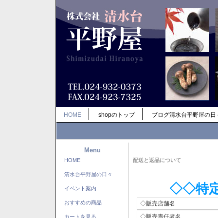
HOME
shopのトップ
ブログ清水台平野屋の日
Menu
HOME
配送と返品について
清水台平野屋の日々
◇◇特
イベント案内
おすすめの商品
◇販売店舗名
◇販売責任者名
カートを見る