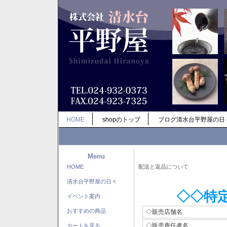
HOME
shopのトップ
ブログ清水台平野屋の日
Menu
HOME
配送と返品について
清水台平野屋の日々
◇◇特
イベント案内
おすすめの商品
◇販売店舗名
◇販売責任者名
カートを見る