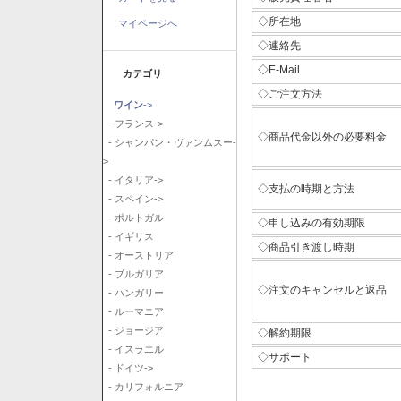
◇所在地
マイページへ
◇連絡先
◇E-Mail
カテゴリ
◇ご注文方法
ワイン
->
- フランス->
◇商品代金以外の必要料金
- シャンパン・ヴァンムスー-
>
- イタリア->
◇支払の時期と方法
- スペイン->
- ポルトガル
◇申し込みの有効期限
- イギリス
◇商品引き渡し時期
- オーストリア
- ブルガリア
◇注文のキャンセルと返品
- ハンガリー
- ルーマニア
- ジョージア
◇解約期限
- イスラエル
◇サポート
- ドイツ->
- カリフォルニア