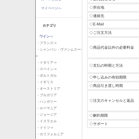
◇所在地
マイページへ
◇連絡先
◇E-Mail
カテゴリ
◇ご注文方法
ワイン
->
- フランス->
◇商品代金以外の必要料金
- シャンパン・ヴァンムスー-
>
- イタリア->
◇支払の時期と方法
- スペイン->
- ポルトガル
◇申し込みの有効期限
- イギリス
◇商品引き渡し時期
- オーストリア
- ブルガリア
◇注文のキャンセルと返品
- ハンガリー
- ルーマニア
- ジョージア
◇解約期限
- イスラエル
◇サポート
- ドイツ->
- カリフォルニア