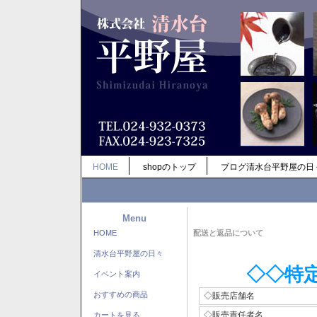
HOME
shopのトップ
ブログ清水台平野屋の日
Menu
HOME
配送と返品について
清水台平野屋の日々
◇◇特
イベント案内
おすすめの商品
◇販売店舗名
◇販売責任者名
カートを見る