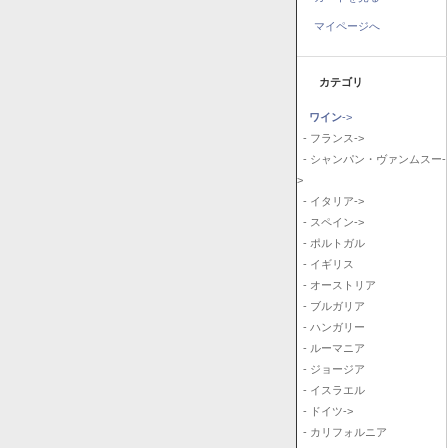
マイページへ
カテゴリ
ワイン
->
- フランス->
- シャンパン・ヴァンムスー-
>
- イタリア->
- スペイン->
- ポルトガル
- イギリス
- オーストリア
- ブルガリア
- ハンガリー
- ルーマニア
- ジョージア
- イスラエル
- ドイツ->
- カリフォルニア