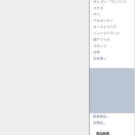
- オレゴン・ワシントン
- カナダ
- チリ
- アルゼンチン
- オーストラリア
- ニュージーランド
- 南アフリカ
- モロッコ
- 日本
日本酒->
新着商品...
全商品...
商品検索