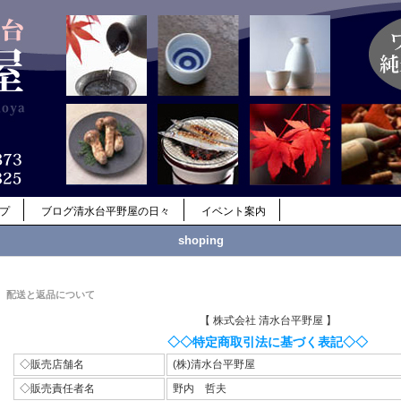
ップ
ブログ清水台平野屋の日々
イベント案内
shoping
配送と返品について
【 株式会社 清水台平野屋 】
◇◇特定商取引法に基づく表記◇◇
◇販売店舗名
(株)清水台平野屋
◇販売責任者名
野内 哲夫