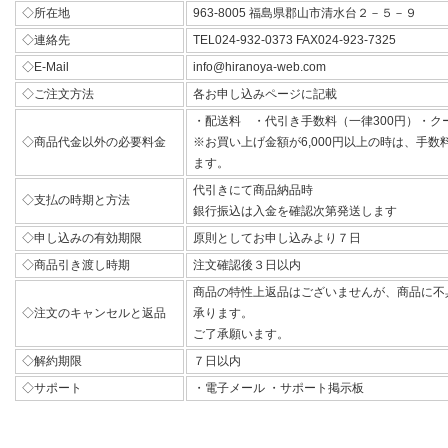
◇所在地
963-8005 福島県郡山市清水台２－５－９
◇連絡先
TEL024-932-0373 FAX024-923-7325
◇E-Mail
info@hiranoya-web.com
◇ご注文方法
各お申し込みページに記載
・配送料 ・代引き手数料（一律300円）・ク
◇商品代金以外の必要料金
※お買い上げ金額が6,000円以上の時は、手
ます。
代引きにて商品納品時
◇支払の時期と方法
銀行振込は入金を確認次第発送します
◇申し込みの有効期限
原則としてお申し込みより７日
◇商品引き渡し時期
注文確認後３日以内
商品の特性上返品はございませんが、商品に不
◇注文のキャンセルと返品
承ります。
ご了承願います。
◇解約期限
７日以内
◇サポート
・電子メール ・サポート掲示板