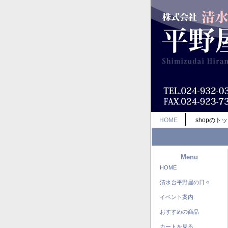
HOME
shopのト
Menu
HOME
清水台平野屋の日々
イベント案内
おすすめの商品
カートを見る