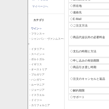
◇所在地
マイページへ
◇連絡先
◇E-Mail
カテゴリ
◇ご注文方法
ワイン
->
- フランス->
◇商品代金以外の必要料金
- シャンパン・ヴァンムスー-
>
- イタリア->
◇支払の時期と方法
- スペイン->
- ポルトガル
◇申し込みの有効期限
- イギリス
◇商品引き渡し時期
- オーストリア
- ブルガリア
◇注文のキャンセルと返品
- ハンガリー
- ルーマニア
- ジョージア
◇解約期限
- イスラエル
◇サポート
- ドイツ->
- カリフォルニア