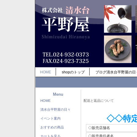
HOME
shopのトップ
ブログ清水台平野屋の日
Menu
HOME
配送と返品について
清水台平野屋の日々
◇◇特
イベント案内
おすすめの商品
◇販売店舗名
◇販売責任者名
カートを見る