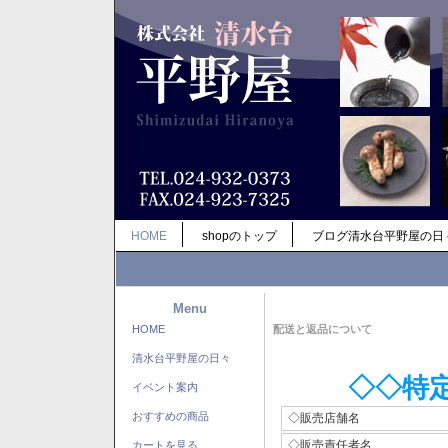
HOME
shopのトップ
ブログ清水台平野屋の日
Menu
HOME
配送と返品について
清水台平野屋の日々
◇◇特
イベント案内
おすすめの商品
◇販売店舗名
◇販売責任者名
カートを見る