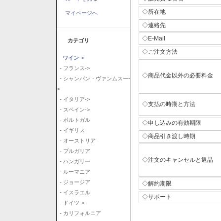
◇所在地
マイページへ
◇連絡先
◇E-Mail
カテゴリ
◇ご注文方法
ワイン
->
- フランス->
◇商品代金以外の必要料金
- シャンパン・ヴァンムスー-
>
- イタリア->
◇支払の時期と方法
- スペイン->
- ポルトガル
◇申し込みの有効期限
- イギリス
◇商品引き渡し時期
- オーストリア
- ブルガリア
◇注文のキャンセルと返品
- ハンガリー
- ルーマニア
- ジョージア
◇解約期限
- イスラエル
◇サポート
- ドイツ->
- カリフォルニア