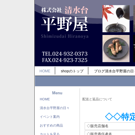
HOME
shopのトップ
ブログ清水台平野屋の日
Menu
HOME
配送と返品について
清水台平野屋の日々
◇◇特
イベント案内
おすすめの商品
◇販売店舗名
◇販売責任者名
カートを見る