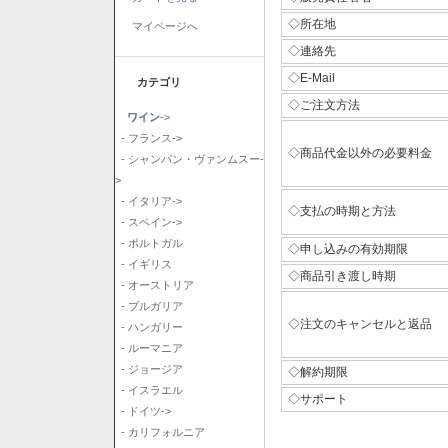
◇所在地
マイページへ
◇連絡先
◇E-Mail
カテゴリ
◇ご注文方法
ワイン
->
- フランス->
◇商品代金以外の必要料金
- シャンパン・ヴァンムスー-
>
- イタリア->
◇支払の時期と方法
- スペイン->
- ポルトガル
◇申し込みの有効期限
- イギリス
◇商品引き渡し時期
- オーストリア
- ブルガリア
◇注文のキャンセルと返品
- ハンガリー
- ルーマニア
- ジョージア
◇解約期限
- イスラエル
◇サポート
- ドイツ->
- カリフォルニア