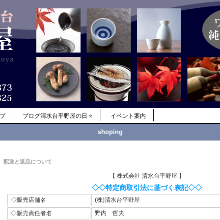
ップ
ブログ清水台平野屋の日々
イベント案内
shoping
配送と返品について
【 株式会社 清水台平野屋 】
◇◇特定商取引法に基づく表記◇◇
◇販売店舗名
(株)清水台平野屋
◇販売責任者名
野内 哲夫