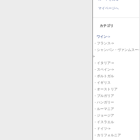
マイページへ
カテゴリ
ワイン
->
- フランス->
- シャンパン・ヴァンムスー-
>
- イタリア->
- スペイン->
- ポルトガル
- イギリス
- オーストリア
- ブルガリア
- ハンガリー
- ルーマニア
- ジョージア
- イスラエル
- ドイツ->
- カリフォルニア