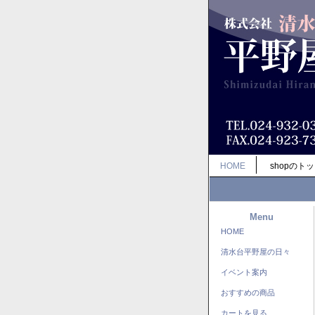
HOME
shopのト
Menu
HOME
清水台平野屋の日々
イベント案内
おすすめの商品
カートを見る