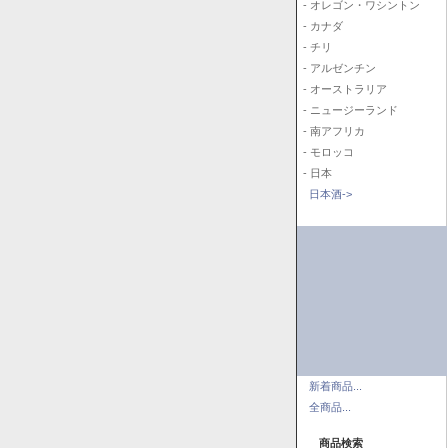
- オレゴン・ワシントン
- カナダ
- チリ
- アルゼンチン
- オーストラリア
- ニュージーランド
- 南アフリカ
- モロッコ
- 日本
日本酒->
新着商品...
全商品...
商品検索