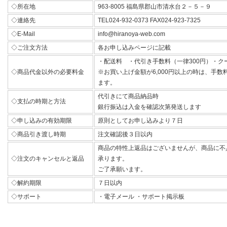
◇所在地
963-8005 福島県郡山市清水台２－５－９
◇連絡先
TEL024-932-0373 FAX024-923-7325
◇E-Mail
info@hiranoya-web.com
◇ご注文方法
各お申し込みページに記載
・配送料 ・代引き手数料（一律300円）・ク
◇商品代金以外の必要料金
※お買い上げ金額が6,000円以上の時は、手
ます。
代引きにて商品納品時
◇支払の時期と方法
銀行振込は入金を確認次第発送します
◇申し込みの有効期限
原則としてお申し込みより７日
◇商品引き渡し時期
注文確認後３日以内
商品の特性上返品はございませんが、商品に不
◇注文のキャンセルと返品
承ります。
ご了承願います。
◇解約期限
７日以内
◇サポート
・電子メール ・サポート掲示板