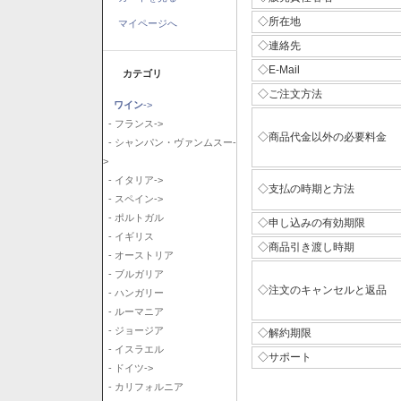
◇所在地
マイページへ
◇連絡先
◇E-Mail
カテゴリ
◇ご注文方法
ワイン
->
- フランス->
◇商品代金以外の必要料金
- シャンパン・ヴァンムスー-
>
- イタリア->
◇支払の時期と方法
- スペイン->
- ポルトガル
◇申し込みの有効期限
- イギリス
◇商品引き渡し時期
- オーストリア
- ブルガリア
◇注文のキャンセルと返品
- ハンガリー
- ルーマニア
- ジョージア
◇解約期限
- イスラエル
◇サポート
- ドイツ->
- カリフォルニア