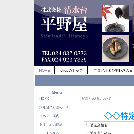
HOME
shopのトップ
ブログ清水台平野屋の日
Menu
HOME
配送と返品について
清水台平野屋の日々
◇◇特
イベント案内
おすすめの商品
◇販売店舗名
◇販売責任者名
カートを見る