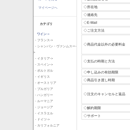
◇所在地
マイページへ
◇連絡先
◇E-Mail
カテゴリ
◇ご注文方法
ワイン
->
- フランス->
◇商品代金以外の必要料金
- シャンパン・ヴァンムスー-
>
- イタリア->
◇支払の時期と方法
- スペイン->
- ポルトガル
◇申し込みの有効期限
- イギリス
◇商品引き渡し時期
- オーストリア
- ブルガリア
◇注文のキャンセルと返品
- ハンガリー
- ルーマニア
- ジョージア
◇解約期限
- イスラエル
◇サポート
- ドイツ->
- カリフォルニア