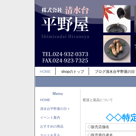
HOME
shopのトップ
ブログ清水台平野屋の日
Menu
HOME
配送と返品について
清水台平野屋の日々
◇◇特
イベント案内
おすすめの商品
◇販売店舗名
◇販売責任者名
カートを見る