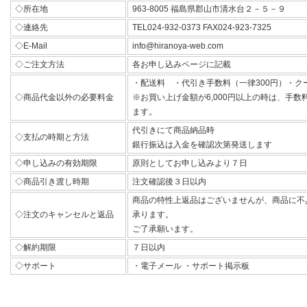
◇所在地
963-8005 福島県郡山市清水台２－５－９
◇連絡先
TEL024-932-0373 FAX024-923-7325
◇E-Mail
info@hiranoya-web.com
◇ご注文方法
各お申し込みページに記載
・配送料 ・代引き手数料（一律300円）・ク
◇商品代金以外の必要料金
※お買い上げ金額が6,000円以上の時は、手
ます。
代引きにて商品納品時
◇支払の時期と方法
銀行振込は入金を確認次第発送します
◇申し込みの有効期限
原則としてお申し込みより７日
◇商品引き渡し時期
注文確認後３日以内
商品の特性上返品はございませんが、商品に不
◇注文のキャンセルと返品
承ります。
ご了承願います。
◇解約期限
７日以内
◇サポート
・電子メール ・サポート掲示板