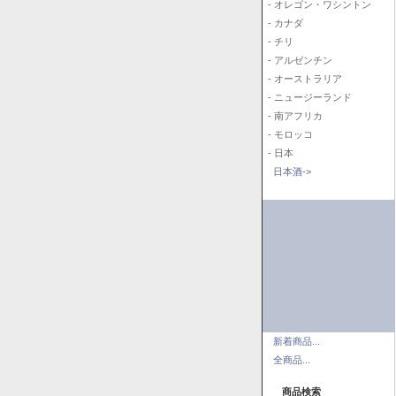
- オレゴン・ワシントン
- カナダ
- チリ
- アルゼンチン
- オーストラリア
- ニュージーランド
- 南アフリカ
- モロッコ
- 日本
日本酒->
新着商品...
全商品...
商品検索