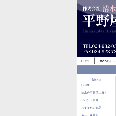
HOME
shopのト
Menu
HOME
清水台平野屋の日々
イベント案内
おすすめの商品
カートを見る