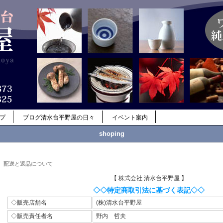
ップ
ブログ清水台平野屋の日々
イベント案内
shoping
配送と返品について
【 株式会社 清水台平野屋 】
◇◇特定商取引法に基づく表記◇◇
◇販売店舗名
(株)清水台平野屋
◇販売責任者名
野内 哲夫