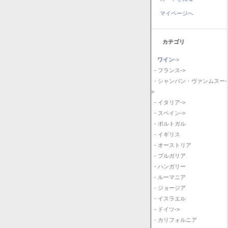
マイページへ
カテゴリ
ワイン
->
- フランス->
- シャンパン・ヴァンムスー-
>
- イタリア->
- スペイン->
- ポルトガル
- イギリス
- オーストリア
- ブルガリア
- ハンガリー
- ルーマニア
- ジョージア
- イスラエル
- ドイツ->
- カリフォルニア