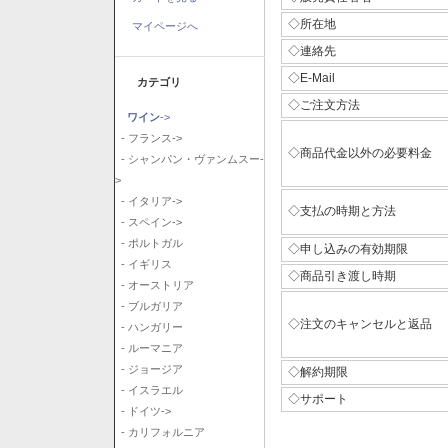
◇所在地
マイページへ
◇連絡先
◇E-Mail
カテゴリ
◇ご注文方法
ワイン
->
- フランス->
◇商品代金以外の必要料金
- シャンパン・ヴァンムスー-
>
- イタリア->
◇支払の時期と方法
- スペイン->
- ポルトガル
◇申し込みの有効期限
- イギリス
◇商品引き渡し時期
- オーストリア
- ブルガリア
◇注文のキャンセルと返品
- ハンガリー
- ルーマニア
- ジョージア
◇解約期限
- イスラエル
◇サポート
- ドイツ->
- カリフォルニア