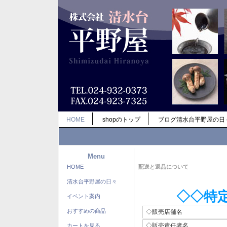
HOME
shopのトップ
ブログ清水台平野屋の日
Menu
HOME
配送と返品について
清水台平野屋の日々
◇◇特
イベント案内
おすすめの商品
◇販売店舗名
◇販売責任者名
カートを見る