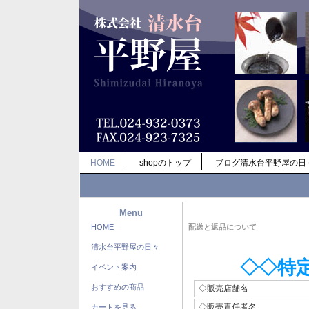
HOME
shopのトップ
ブログ清水台平野屋の日
Menu
HOME
配送と返品について
清水台平野屋の日々
◇◇特
イベント案内
おすすめの商品
◇販売店舗名
◇販売責任者名
カートを見る