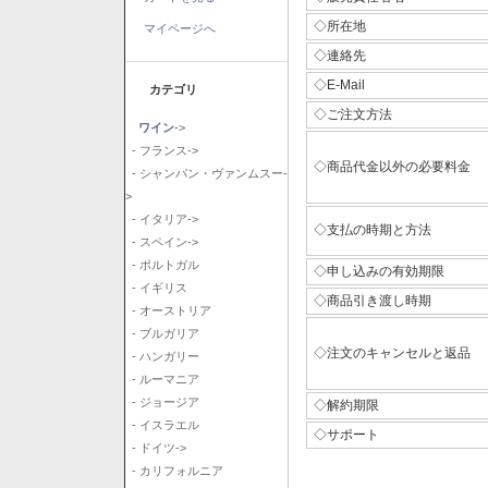
◇所在地
マイページへ
◇連絡先
◇E-Mail
カテゴリ
◇ご注文方法
ワイン
->
- フランス->
◇商品代金以外の必要料金
- シャンパン・ヴァンムスー-
>
- イタリア->
◇支払の時期と方法
- スペイン->
- ポルトガル
◇申し込みの有効期限
- イギリス
◇商品引き渡し時期
- オーストリア
- ブルガリア
◇注文のキャンセルと返品
- ハンガリー
- ルーマニア
- ジョージア
◇解約期限
- イスラエル
◇サポート
- ドイツ->
- カリフォルニア