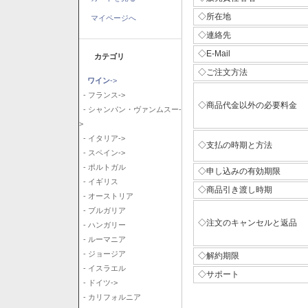
◇所在地
マイページへ
◇連絡先
◇E-Mail
カテゴリ
◇ご注文方法
ワイン
->
- フランス->
◇商品代金以外の必要料金
- シャンパン・ヴァンムスー-
>
- イタリア->
◇支払の時期と方法
- スペイン->
- ポルトガル
◇申し込みの有効期限
- イギリス
◇商品引き渡し時期
- オーストリア
- ブルガリア
◇注文のキャンセルと返品
- ハンガリー
- ルーマニア
- ジョージア
◇解約期限
- イスラエル
◇サポート
- ドイツ->
- カリフォルニア