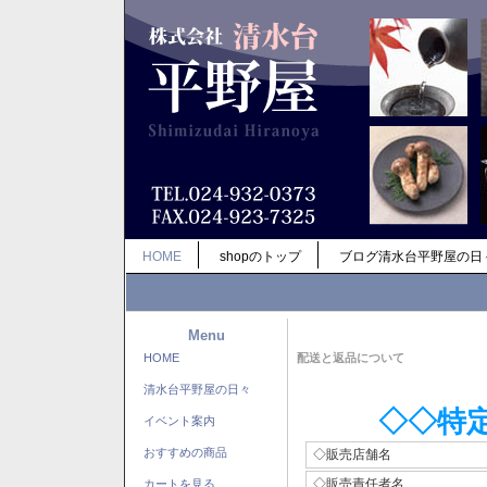
HOME
shopのトップ
ブログ清水台平野屋の日
Menu
HOME
配送と返品について
清水台平野屋の日々
◇◇特
イベント案内
おすすめの商品
◇販売店舗名
◇販売責任者名
カートを見る