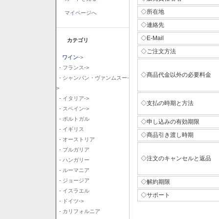
◇所在地
マイページへ
◇連絡先
◇E-Mail
カテゴリ
◇ご注文方法
ワイン
->
- フランス->
◇商品代金以外の必要料金
- シャンパン・ヴァンムスー-
>
- イタリア->
◇支払の時期と方法
- スペイン->
- ポルトガル
◇申し込みの有効期限
- イギリス
◇商品引き渡し時期
- オーストリア
- ブルガリア
◇注文のキャンセルと返品
- ハンガリー
- ルーマニア
- ジョージア
◇解約期限
- イスラエル
◇サポート
- ドイツ->
- カリフォルニア