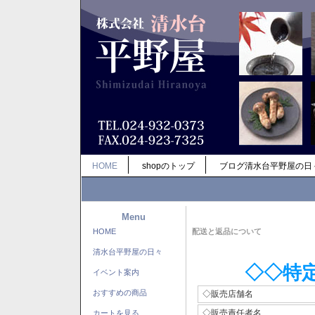
HOME
shopのトップ
ブログ清水台平野屋の日
Menu
HOME
配送と返品について
清水台平野屋の日々
◇◇特
イベント案内
おすすめの商品
◇販売店舗名
◇販売責任者名
カートを見る