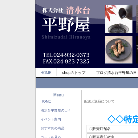
HOME
shopのトップ
ブログ清水台平野屋の日
Menu
HOME
配送と返品について
清水台平野屋の日々
◇◇特
イベント案内
おすすめの商品
◇販売店舗名
◇販売責任者名
カートを見る