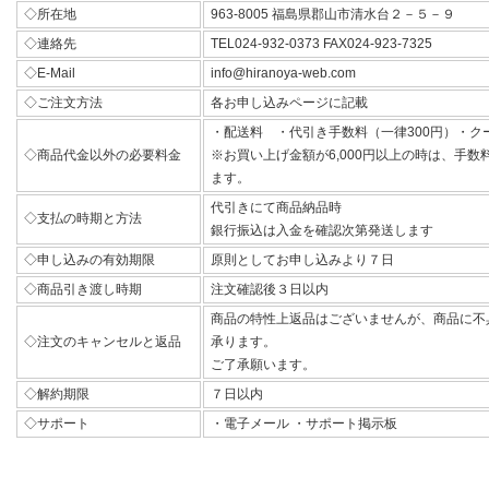
◇所在地
963-8005 福島県郡山市清水台２－５－９
◇連絡先
TEL024-932-0373 FAX024-923-7325
◇E-Mail
info@hiranoya-web.com
◇ご注文方法
各お申し込みページに記載
・配送料 ・代引き手数料（一律300円）・ク
◇商品代金以外の必要料金
※お買い上げ金額が6,000円以上の時は、手
ます。
代引きにて商品納品時
◇支払の時期と方法
銀行振込は入金を確認次第発送します
◇申し込みの有効期限
原則としてお申し込みより７日
◇商品引き渡し時期
注文確認後３日以内
商品の特性上返品はございませんが、商品に不
◇注文のキャンセルと返品
承ります。
ご了承願います。
◇解約期限
７日以内
◇サポート
・電子メール ・サポート掲示板