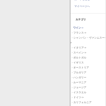
マイページへ
カテゴリ
ワイン
->
- フランス->
- シャンパン・ヴァンムスー-
>
- イタリア->
- スペイン->
- ポルトガル
- イギリス
- オーストリア
- ブルガリア
- ハンガリー
- ルーマニア
- ジョージア
- イスラエル
- ドイツ->
- カリフォルニア