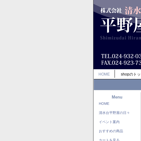
HOME
shopのト
Menu
HOME
清水台平野屋の日々
イベント案内
おすすめの商品
カートを見る