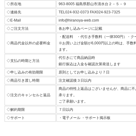
◇所在地
963-8005 福島県郡山市清水台２－５－９
◇連絡先
TEL024-932-0373 FAX024-923-7325
◇E-Mail
info@hiranoya-web.com
◇ご注文方法
各お申し込みページに記載
・配送料 ・代引き手数料（一律300円）・ク
◇商品代金以外の必要料金
※お買い上げ金額が6,000円以上の時は、手
ます。
代引きにて商品納品時
◇支払の時期と方法
銀行振込は入金を確認次第発送します
◇申し込みの有効期限
原則としてお申し込みより７日
◇商品引き渡し時期
注文確認後３日以内
商品の特性上返品はございませんが、商品に不
◇注文のキャンセルと返品
承ります。
ご了承願います。
◇解約期限
７日以内
◇サポート
・電子メール ・サポート掲示板