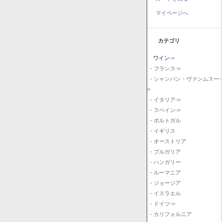
マイページへ
カテゴリ
ワイン
->
- フランス->
- シャンパン・ヴァンムスー-
>
- イタリア->
- スペイン->
- ポルトガル
- イギリス
- オーストリア
- ブルガリア
- ハンガリー
- ルーマニア
- ジョージア
- イスラエル
- ドイツ->
- カリフォルニア