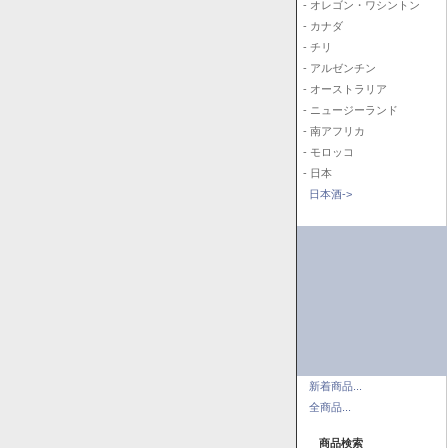
- オレゴン・ワシントン
- カナダ
- チリ
- アルゼンチン
- オーストラリア
- ニュージーランド
- 南アフリカ
- モロッコ
- 日本
日本酒->
新着商品...
全商品...
商品検索