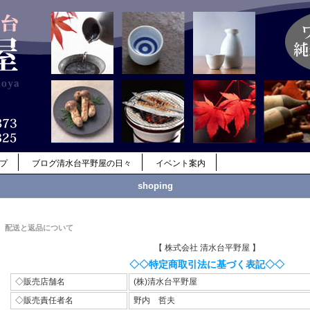
ップ
ブログ清水台平野屋の日々
イベント案内
shoping
配送と返品について
【 株式会社 清水台平野屋 】
◇◇特定商取引法に基づく表記◇◇
◇販売店舗名
(株)清水台平野屋
◇販売責任者名
野内 哲夫