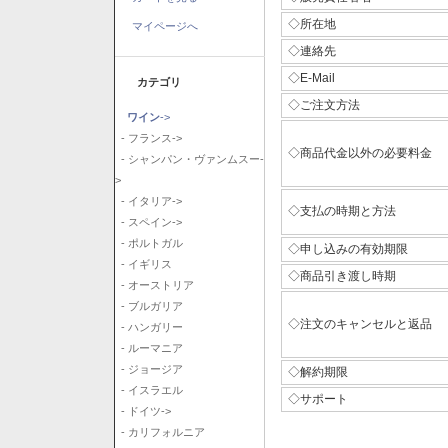
◇所在地
マイページへ
◇連絡先
◇E-Mail
カテゴリ
◇ご注文方法
ワイン
->
- フランス->
◇商品代金以外の必要料金
- シャンパン・ヴァンムスー-
>
- イタリア->
◇支払の時期と方法
- スペイン->
- ポルトガル
◇申し込みの有効期限
- イギリス
◇商品引き渡し時期
- オーストリア
- ブルガリア
◇注文のキャンセルと返品
- ハンガリー
- ルーマニア
- ジョージア
◇解約期限
- イスラエル
◇サポート
- ドイツ->
- カリフォルニア