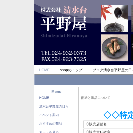
HOME
shopのトップ
ブログ清水台平野屋の日
Menu
HOME
配送と返品について
清水台平野屋の日々
◇◇特
イベント案内
おすすめの商品
◇販売店舗名
◇販売責任者名
カートを見る