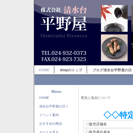
HOME
shopのトップ
ブログ清水台平野屋の日
Menu
HOME
配送と返品について
清水台平野屋の日々
◇◇特
イベント案内
おすすめの商品
◇販売店舗名
◇販売責任者名
カートを見る