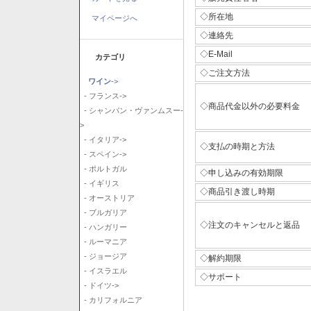
◇所在地
マイページへ
◇連絡先
◇E-Mail
カテゴリ
◇ご注文方法
ワイン
->
- フランス->
◇商品代金以外の必要料金
- シャンパン・ヴァンムスー-
>
- イタリア->
◇支払の時期と方法
- スペイン->
- ポルトガル
◇申し込みの有効期限
- イギリス
◇商品引き渡し時期
- オーストリア
- ブルガリア
◇注文のキャンセルと返品
- ハンガリー
- ルーマニア
- ジョージア
◇解約期限
- イスラエル
◇サポート
- ドイツ->
- カリフォルニア