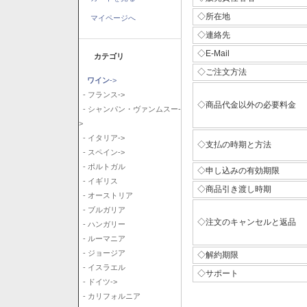
◇所在地
マイページへ
◇連絡先
◇E-Mail
カテゴリ
◇ご注文方法
ワイン
->
- フランス->
◇商品代金以外の必要料金
- シャンパン・ヴァンムスー-
>
- イタリア->
◇支払の時期と方法
- スペイン->
- ポルトガル
◇申し込みの有効期限
- イギリス
◇商品引き渡し時期
- オーストリア
- ブルガリア
◇注文のキャンセルと返品
- ハンガリー
- ルーマニア
- ジョージア
◇解約期限
- イスラエル
◇サポート
- ドイツ->
- カリフォルニア