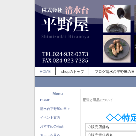
HOME
shopのトップ
ブログ清水台平野屋の日
Menu
HOME
配送と返品について
清水台平野屋の日々
◇◇特
イベント案内
おすすめの商品
◇販売店舗名
◇販売責任者名
カートを見る