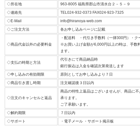
◇所在地
963-8005 福島県郡山市清水台２－５－９
◇連絡先
TEL024-932-0373 FAX024-923-7325
◇E-Mail
info@hiranoya-web.com
◇ご注文方法
各お申し込みページに記載
・配送料 ・代引き手数料（一律300円）・ク
◇商品代金以外の必要料金
※お買い上げ金額が6,000円以上の時は、手
ます。
代引きにて商品納品時
◇支払の時期と方法
銀行振込は入金を確認次第発送します
◇申し込みの有効期限
原則としてお申し込みより７日
◇商品引き渡し時期
注文確認後３日以内
商品の特性上返品はございませんが、商品に不
◇注文のキャンセルと返品
承ります。
ご了承願います。
◇解約期限
７日以内
◇サポート
・電子メール ・サポート掲示板