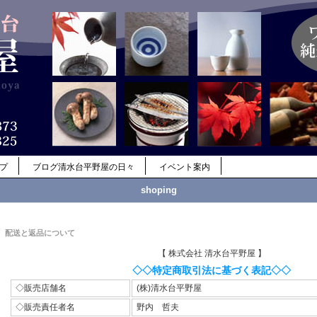
ップ
ブログ清水台平野屋の日々
イベント案内
shoping
配送と返品について
【 株式会社 清水台平野屋 】
◇◇特定商取引法に基づく表記◇◇
◇販売店舗名
(株)清水台平野屋
◇販売責任者名
野内 哲夫