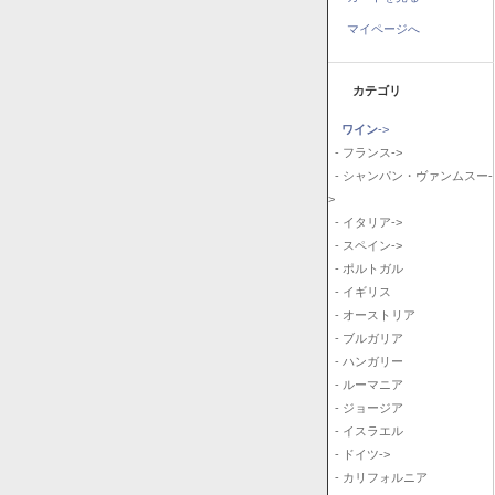
マイページへ
カテゴリ
ワイン
->
- フランス->
- シャンパン・ヴァンムスー-
>
- イタリア->
- スペイン->
- ポルトガル
- イギリス
- オーストリア
- ブルガリア
- ハンガリー
- ルーマニア
- ジョージア
- イスラエル
- ドイツ->
- カリフォルニア