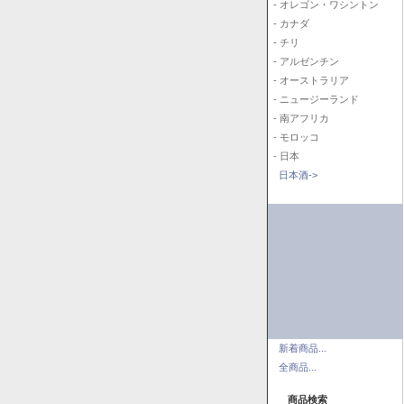
- オレゴン・ワシントン
- カナダ
- チリ
- アルゼンチン
- オーストラリア
- ニュージーランド
- 南アフリカ
- モロッコ
- 日本
日本酒->
新着商品...
全商品...
商品検索