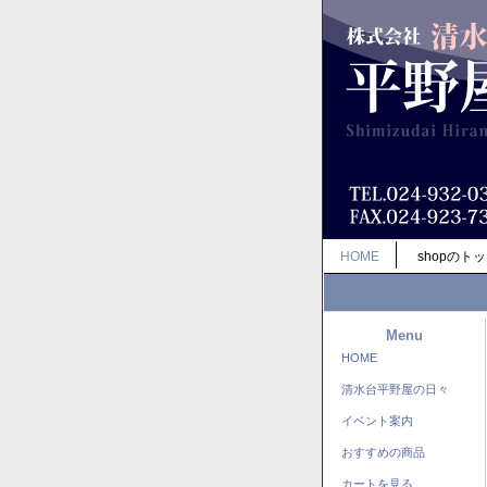
HOME
shopのト
Menu
HOME
清水台平野屋の日々
イベント案内
おすすめの商品
カートを見る