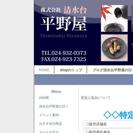
HOME
shopのトップ
ブログ清水台平野屋の日
Menu
HOME
配送と返品について
清水台平野屋の日々
◇◇特
イベント案内
おすすめの商品
◇販売店舗名
◇販売責任者名
カートを見る