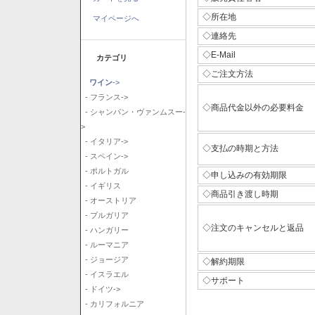
◇所在地
マイページへ
◇連絡先
◇E-Mail
カテゴリ
◇ご注文方法
ワイン
->
- フランス->
◇商品代金以外の必要料金
- シャンパン・ヴァンムスー-
>
- イタリア->
◇支払の時期と方法
- スペイン->
- ポルトガル
◇申し込みの有効期限
- イギリス
◇商品引き渡し時期
- オーストリア
- ブルガリア
◇注文のキャンセルと返品
- ハンガリー
- ルーマニア
- ジョージア
◇解約期限
- イスラエル
◇サポート
- ドイツ->
- カリフォルニア